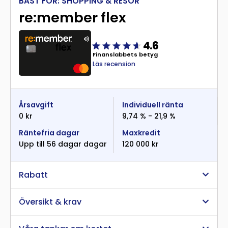
BÄST FÖR: SHOPPING & RESOR
re:member flex
4.6
Finanslabbets betyg
Läs recension
Årsavgift
Individuell ränta
0 kr
9,74 % - 21,9 %
Räntefria dagar
Maxkredit
Upp till 56 dagar dagar
120 000 kr
Rabatt
Översikt & krav