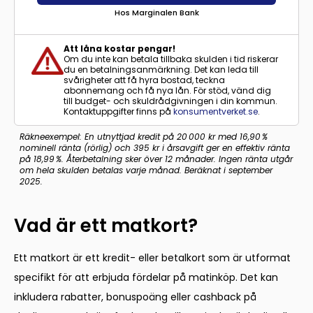
Hos Marginalen Bank
Att låna kostar pengar!
Om du inte kan betala tillbaka skulden i tid riskerar
du en betalningsanmärkning. Det kan leda till
svårigheter att få hyra bostad, teckna
abonnemang och få nya lån. För stöd, vänd dig
till budget- och skuldrådgivningen i din kommun.
Kontaktuppgifter finns på
konsumentverket.se
.
Räkneexempel: En utnyttjad kredit på 20 000 kr med 16,90 %
nominell ränta (rörlig) och 395 kr i årsavgift ger en effektiv ränta
på 18,99 %. Återbetalning sker över 12 månader. Ingen ränta utgår
om hela skulden betalas varje månad. Beräknat i september
2025.
Vad är ett matkort?
Ett matkort är ett kredit- eller betalkort som är utformat
specifikt för att erbjuda fördelar på matinköp. Det kan
inkludera rabatter, bonuspoäng eller cashback på