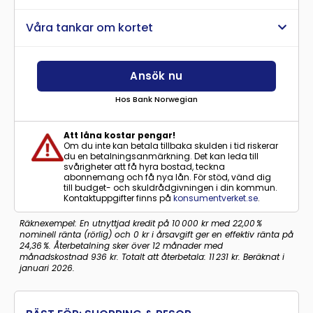
Våra tankar om kortet
Ansök nu
Hos Bank Norwegian
Att låna kostar pengar!
Om du inte kan betala tillbaka skulden i tid riskerar
du en betalningsanmärkning. Det kan leda till
svårigheter att få hyra bostad, teckna
abonnemang och få nya lån. För stöd, vänd dig
till budget- och skuldrådgivningen i din kommun.
Kontaktuppgifter finns på
konsumentverket.se
.
Räknexempel: En utnyttjad kredit på 10 000 kr med 22,00 %
nominell ränta (rörlig) och 0 kr i årsavgift ger en effektiv ränta på
24,36 %. Återbetalning sker över 12 månader med
månadskostnad 936 kr. Totalt att återbetala: 11 231 kr. Beräknat i
januari 2026.