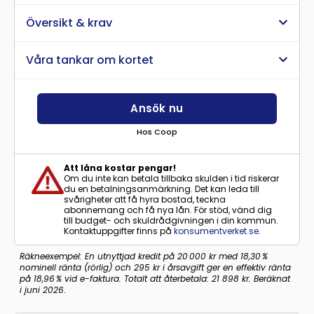
Översikt & krav
Våra tankar om kortet
Ansök nu
Hos Coop
Att låna kostar pengar!
Om du inte kan betala tillbaka skulden i tid riskerar
du en betalningsanmärkning. Det kan leda till
svårigheter att få hyra bostad, teckna
abonnemang och få nya lån. För stöd, vänd dig
till budget- och skuldrådgivningen i din kommun.
Kontaktuppgifter finns på
konsumentverket.se
.
Räkneexempel: En utnyttjad kredit på 20 000 kr med 18,30 %
nominell ränta (rörlig) och 295 kr i årsavgift ger en effektiv ränta
på 18,96 % vid e-faktura. Totalt att återbetala: 21 898 kr. Beräknat
i juni 2026.