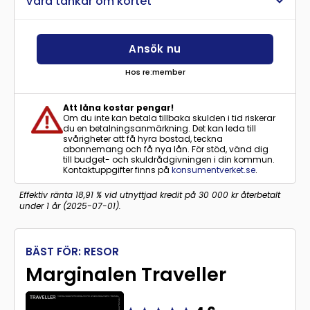
Våra tankar om kortet
Ansök nu
Hos re:member
Att låna kostar pengar!
Om du inte kan betala tillbaka skulden i tid riskerar
du en betalningsanmärkning. Det kan leda till
svårigheter att få hyra bostad, teckna
abonnemang och få nya lån. För stöd, vänd dig
till budget- och skuldrådgivningen i din kommun.
Kontaktuppgifter finns på
konsumentverket.se
.
Effektiv ränta 18,91 % vid utnyttjad kredit på 30 000 kr återbetalt
under 1 år (2025-07-01).
BÄST FÖR: RESOR
Marginalen Traveller