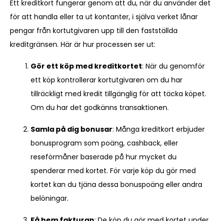
Ett kreditkort fungerar genom att du, när du använder det
för att handla eller ta ut kontanter, i själva verket lånar
pengar från kortutgivaren upp till den fastställda
kreditgränsen. Här är hur processen ser ut:
Gör ett köp med kreditkortet
: När du genomför
ett köp kontrollerar kortutgivaren om du har
tillräckligt med kredit tillgänglig för att täcka köpet.
Om du har det godkänns transaktionen.
Samla på dig bonusar
: Många kreditkort erbjuder
bonusprogram som poäng, cashback, eller
reseförmåner baserade på hur mycket du
spenderar med kortet. För varje köp du gör med
kortet kan du tjäna dessa bonuspoäng eller andra
belöningar.
Få hem fakturan
: De köp du gör med kortet under